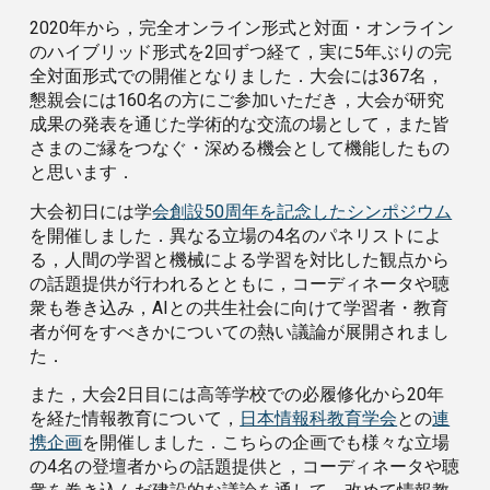
2020年から，完全オンライン形式と対面・オンライン
のハイブリッド形式を2回ずつ経て，実に5年ぶりの完
全対面形式での開催となりました．大会には367名，
懇親会には160名の方にご参加いただき，大会が研究
成果の発表を通じた学術的な交流の場として，また皆
さまのご縁をつなぐ・深める機会として機能したもの
と思います．
大会初日には学
会創設50周年を記念したシンポジウム
を開催しました．異なる立場の4名のパネリストによ
る，人間の学習と機械による学習を対比した観点から
の話題提供が行われるとともに，コーディネータや聴
衆も巻き込み，AIとの共生社会に向けて学習者・教育
者が何をすべきかについての熱い議論が展開されまし
た．
また，大会2日目には高等学校での必履修化から20年
を経た情報教育について，
日本情報科教育学会
との
連
携企画
を開催しました．こちらの企画でも様々な立場
の4名の登壇者からの話題提供と，コーディネータや聴