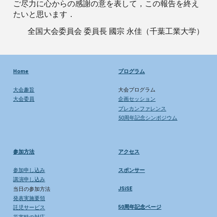
ご尽力に心からの感謝の意を表して，この報告を終え
たいと思います．
全国大会委員会 委員長 國宗 永佳（千葉工業大学）
Home
プログラム
大会趣旨
大会プログラム
大会委員
企画セッション
プレカンファレンス
50周年記念シンポジウム
参加方法
アクセス
参加申し込み
スポンサー
講演申し込み
JSiSE
当日の参加方法
発表実施要領
50周年記念ページ
託児サービス