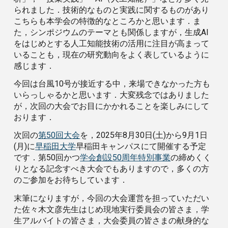
られました．技術的なものと実践に関するものがあり
こちらも本学会の特徴的なところかと思います．ま
た，シンポジウムのテーマとも関係しますが，生成AI
をはじめとする人工知能技術の活用に注目が高まって
いることも，現在の研究動向をよく表しているように
感じます．
今回は台風10号が接近する中，来場できなかった方も
いらっしゃるかと思います．大変残念ではありました
が，次回の大会でお目にかかれることを楽しみにして
おります．
次回の
第50回大会
を，2025年8月30日(土)から9月1日
(月)に
早稲田大学
早稲田キャンパスにて開催する予定
です．第50回かつ
学会創設50周年特別事業
の締めくく
りとなる記念すべき大会でもありますので，多くの方
のご参加をお待ちしています．
末筆になりますが，今回の大会運営を担っていただい
た佐々木文彦先生はじめ現地実行委員会の皆さま，学
生アルバイトの皆さま，大会委員の皆さまの献身的な