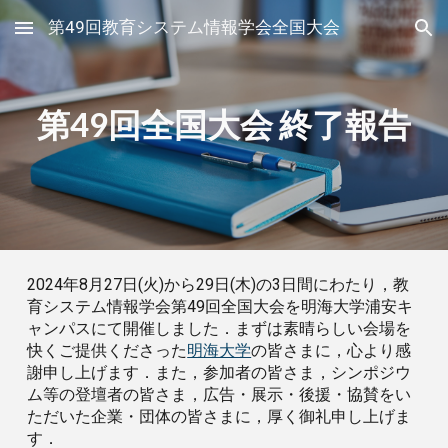
第49回教育システム情報学会全国大会
Skip to main content
Skip to navigation
第49回全国大会 終了報告
2024年8月27日(火)から29日(木)の3日間にわたり，教
育システム情報学会第49回全国大会を明海大学浦安キ
ャンパスにて開催しました．まずは素晴らしい会場を
快くご提供くださった
明海大学
の皆さまに，心より感
謝申し上げます．また，参加者の皆さま，シンポジウ
ム等の登壇者の皆さま，広告・展示・後援・協賛をい
ただいた企業・団体の皆さまに，厚く御礼申し上げま
す．