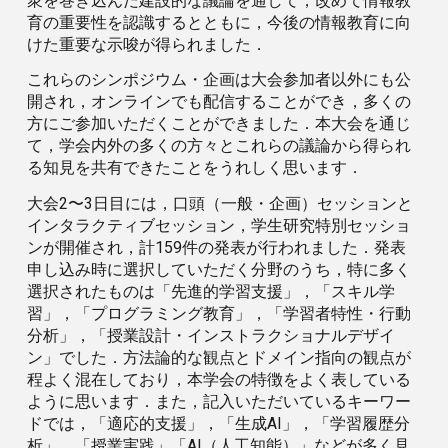
衆を巻き込んだ建設的な議論を通して，改めて情報教
育の重要性を認識するとともに，今後の情報教育に向
けた重要な示唆が得られました．
これらのシンポジウム・企画は大会参加者以外にも公
開され，オンラインでも配信することができ，多くの
方にご参加いただくことができました．本大会を通じ
て，学会内外の多くの方々とこれらの議論から得られ
る知見を共有できたことをうれしく思います．
大会2〜3日目には，口頭（一般・企画）セッションと
インタラクティブセッション，学生研究特別セッショ
ンが開催され，計159件の発表が行われました．発表
申し込み時に選択していただく分野のうち，特に多く
選択されたものは「先進的学習支援」，「スキル学
習」，「プログラミング教育」，「学習者特性・行動
分析」，「授業設計・インストラクショナルデザイ
ン」でした．方法論的な観点とドメイン指向の観点が
程よく混在しており，本学会の特徴をよく表している
ように思います．また，記入いただいているキーワー
ドでは，「適応的支援」，「生成AI」，「学習履歴分
析」，「授業実践」「AI（人工知能）」などが多く見